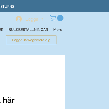
 RETURNS
Logga in
ER
BULKBESTÄLLNINGAR
More
Logga in/Registrera dig
 här